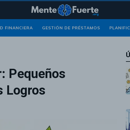
D FINANCIERA
GESTIÓN DE PRÉSTAMOS
PLANIFI
Ú
ar: Pequeños
s Logros